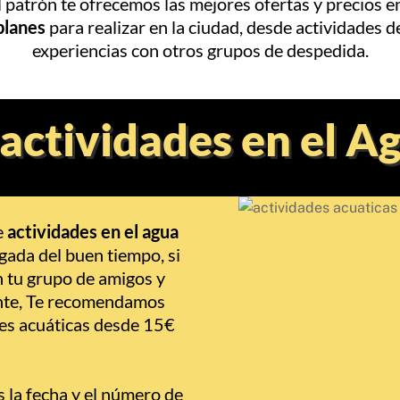
l patrón te ofrecemos las mejores ofertas y precios e
planes
para realizar en la ciudad, desde actividades d
experiencias con otros grupos de despedida.
 actividades en el A
e
actividades en el agua
egada del buen tiempo, si
n tu grupo de amigos y
ente, Te recomendamos
des acuáticas desde 15€
 la fecha y el número de