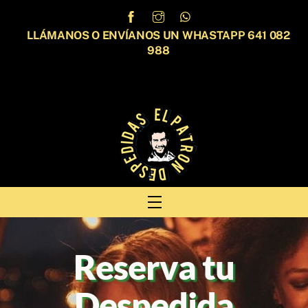
Skip
to
LLÁMANOS O ENVÍANOS UN WHASTAPP 641 082
content
988
Menu
Reserva tu
Despedida