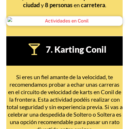
ciudad
y
8
personas
en
carretera
.
7. Karting Conil
Si eres un fiel amante de la velocidad, te
recomendamos probar a echar unas carreras
en el circuito de velocidad de karts en Conil de
la frontera. Esta actividad podéis realizar con
total seguridad y sin experiencia previa. Si vas a
celebrar una despedida de Soltero o Soltera es
una opción recomendable para pasar un rato