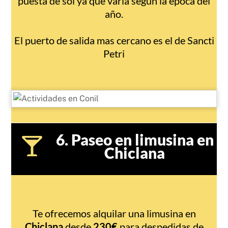
puesta de sol ya que varía según la época del
año.
El puerto de salida mas cercano es el de Sancti
Petri
6. Paseo en limusina en
Chiclana
Te ofrecemos alquilar una limusina en
Chiclana
desde
230€
para despedidas de