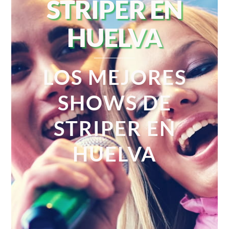
STRIPER EN
HUELVA
LOS MEJORES
SHOWS DE
STRIPER EN
HUELVA