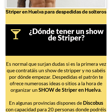
Striper en Huelva para despedidas de solteros
¿Dónde tener un show
de Striper?
Es normal que surjan dudas si es la primera vez
que contratáis un show de stripper y no sabéis
por dónde empezar. Despedidas el patrón te
ofrece numerosas ideas o sitios a la hora de
organizar un
SHOW de Striper en Huelva
.
En algunas provincias dispones de
Discobus
con capacidad para 20 personas donde podréis