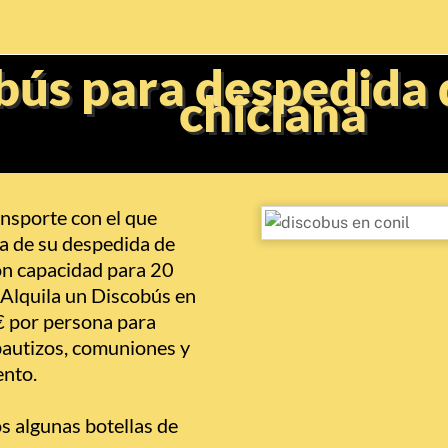
bús para despedida 
chiclana
nsporte con el que
día de su despedida de
on capacidad para 20
 Alquila un Discobús en
 por persona para
bautizos, comuniones y
ento.
os algunas botellas de