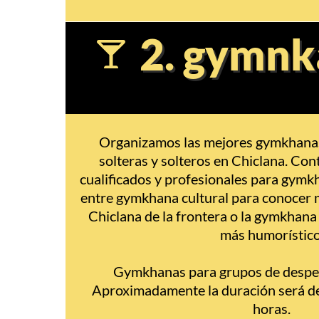
2. gymnk
Organizamos las mejores gymkhanas
solteras y solteros en Chiclana. Co
cualificados y profesionales para gymk
entre gymkhana cultural para conocer m
Chiclana de la frontera o la gymkhana 
más humorístico
Gymkhanas para grupos de despe
Aproximadamente la duración será de
horas.