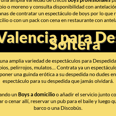
rubio o moreno y consulta disponibilidad con antelac
anas de contratar un espectáculo de boys por lo que
ilio o con un pack con cena en restaurante con antel
Valencia para D
Soltera
una amplia variedad de espectáculos para Despedida
bios, pelirrojos, mulatos… Contrata ya un espectácu
s poner una guinda erótica a su despedida no dudes e
espectáculo para su despedida que jamás olvidará.
tando un
Boys a domicilio
o añadir el servicio junto c
o cenar allí, reservar un pub para el baile y luego 
barco o una Discobús.