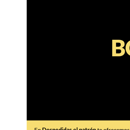
B
En
Despedidas el patrón
te ofrecemos 