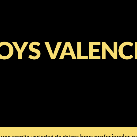
OYS VALENC
una amplia variedad de chicos
boys profesionales
pa