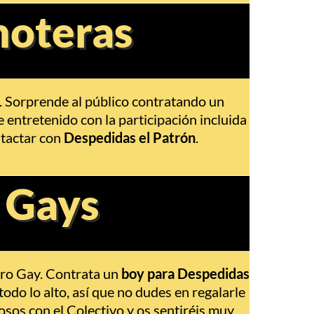
moteras
a. Sorprende al público contratando un
 entretenido con la participación incluida
ntactar con
Despedidas el Patrón
.
 Gays
ero Gay. Contrata un
boy para Despedidas
do lo alto, así que no dudes en regalarle
osos con el Colectivo y os sentiréis muy