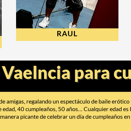
RAUL
 Vaelncia para 
 de amigas, regalando un espectáculo de baile erótic
e edad, 40 cumpleaños, 50 años… Cualquier edad es bu
manera picante de celebrar un día de cumpleaños en 