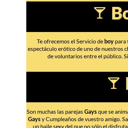
Bo
Te ofrecemos el Servicio de
boy
para 
espectáculo erótico de uno de nuestros ch
de voluntarios entre el público. 
Son muchas las parejas
Gays
que se anima
Gays
y Cumpleaños de vuestro amigo. Sabe
un baile sexy del que no sólo el disfru