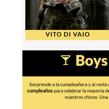
VITO DI VAIO
Boys
Sorprende a la cumpleañera y al resto
cumpleaños
para celebrar la mayoría d
nuestros chicos. Una 