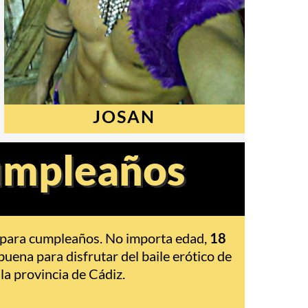
JOSAN
cumpleaños
o para cumpleaños. No importa edad,
18
ena para disfrutar del baile erótico de
la provincia de Cádiz.